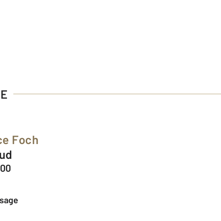
LE
ce Foch
aud
000
ssage