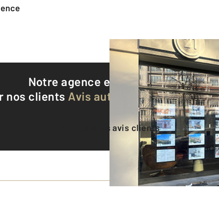
agence
Notre agence est notée
9,4/10
r nos clients
Avis authentifiés par Qualite
Voir tous les avis clients