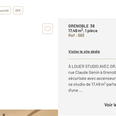
usivité
DPE
GRENOBLE 38
2
17,49 m
, 1 pièce
Ref : 593
Visiter le site dédié
À LOUER STUDIO AVEC G
rue Claude Genin à Grenob
sécurisée avec ascenseur 
ce studio de 17,49 m² parf
d'une ...
Voir 