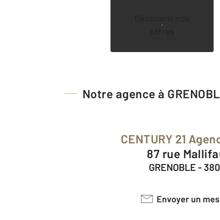
Découvrir nos
offres
Notre agence à GRENOB
CENTURY 21 Agen
87 rue Mallif
GRENOBLE - 38
Envoyer un me