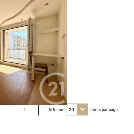
1
Afficher
biens par page