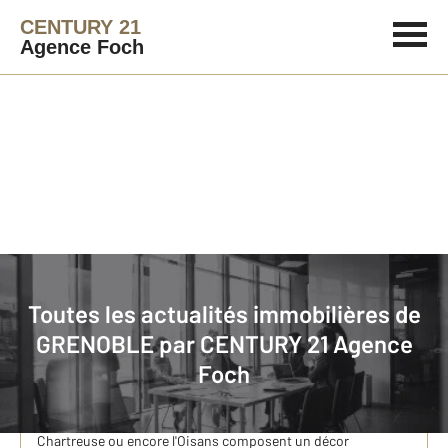
CENTURY 21
Agence Foch
Immobilier
Actualités immobilières à GRENOBLE
Toutes les actualités immobilières de
GRENOBLE par
CENTURY 21 Agence
Randonner autour de Grenoble : des sorties nature
Foch
directement accessibles en transports en commun
Quand on pense à Grenoble, on imagine rapidement les
montagnes qui entourent la ville. Belledonne, le Vercors, la
Chartreuse ou encore l'Oisans composent un décor